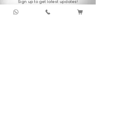
Sign up to get latest updates!
Subscribe Now !
About Us
Anubhav Publishing House has been shaping
readers’ journeys for over 20 years with
authentic books, trusted distribution, and a
passion for literature.
We connect stories, authors, and readers to
keep the joy of learning alive.
Recent News/Blog