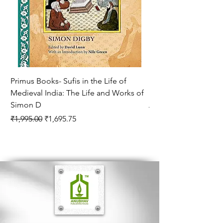
की मानद उपाधि। 1973 में उर्वशी के लिए ज्ञानपीठ पुरस्कार।
भारत सरकार द्वारा पद्मभूषण से सम्‍मानित।
निधन : 24 अप्रैल, 1974
Primus Books- Sufis in the Life of
Encounters with Jogis
Medieval India: The Life and Works of
Hagiography ( VOLUM
Simon D
Regular Price
₹1,550.00
Regular Price
Sale Price
₹1,995.00
₹1,695.75