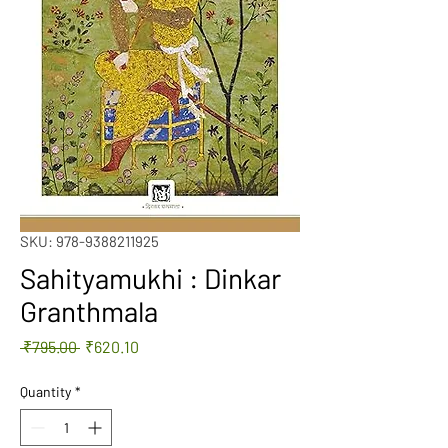
SKU: 978-9388211925
Sahityamukhi : Dinkar
Granthmala
Regular
Sale
 ₹795.00 
₹620.10
Price
Price
Quantity
*