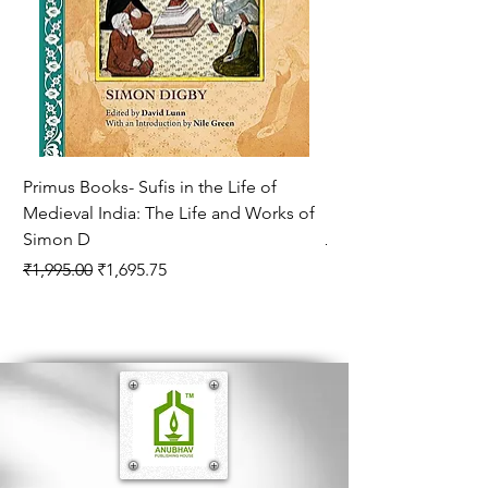
की मानद उपाधि। 1973 में उर्वशी के लिए ज्ञानपीठ पुरस्कार।
भारत सरकार द्वारा पद्मभूषण से सम्‍मानित।
निधन : 24 अप्रैल, 1974
Primus Books- Sufis in the Life of
Encounters with Jogis
Medieval India: The Life and Works of
Hagiography ( VOLUM
Simon D
Regular Price
₹1,550.00
Regular Price
Sale Price
₹1,995.00
₹1,695.75