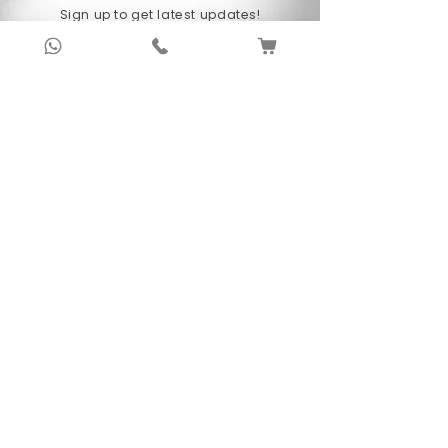
Sign up to get latest updates!
Subscribe Now !
About Us
Anubhav Publishing House has been shaping
readers’ journeys for over 20 years with
authentic books, trusted distribution, and a
passion for literature.
We connect stories, authors, and readers to
keep the joy of learning alive.
Recent News/Blog