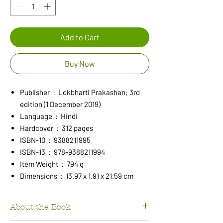
Add to Cart
Buy Now
Publisher ‏ : ‎ Lokbharti Prakashan; 3rd
edition (1 December 2019)
Language ‏ : ‎ Hindi
Hardcover ‏ : ‎ 312 pages
ISBN-10 ‏ : ‎ 9388211995
ISBN-13 ‏ : ‎ 978-9388211994
Item Weight ‏ : ‎ 794 g
Dimensions ‏ : ‎ 13.97 x 1.91 x 21.59 cm
About the Book