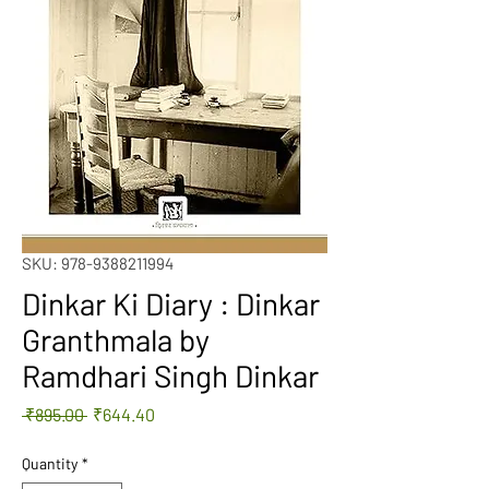
SKU: 978-9388211994
Dinkar Ki Diary : Dinkar
Granthmala by
Ramdhari Singh Dinkar
Regular
Sale
 ₹895.00 
₹644.40
Price
Price
Quantity
*