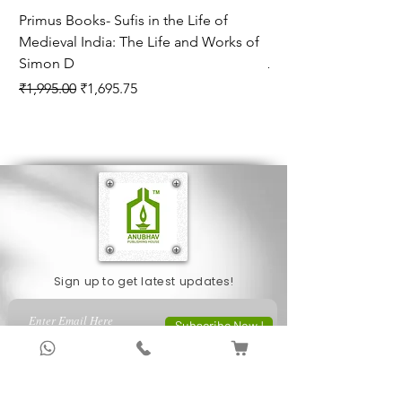
Primus Books- Sufis in the Life of
Encounters with Jogis
Medieval India: The Life and Works of
Hagiography ( VOLUM
Simon D
Regular Price
₹1,550.00
Regular Price
Sale Price
₹1,995.00
₹1,695.75
Sign up to get latest updates!
Subscribe Now !
About Us