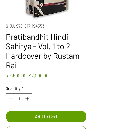
SKU: 978-8171194353
Pratibandhit Hindi
Sahitya - Vol. 1 to 2
Hardcover by Rustam
Rai
Regular
Sale
 ₹2,500.00 
₹2,000.00
Price
Price
Quantity
*
Add to Cart