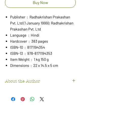
Buy Now
Publisher ‏ : ‎ Radhakrishan Prakashan
Pvt. Ltd (1 January 1999); Radhakrishan
Prakashan Pvt. Ltd
Language ‏ : ‎ Hindi
Hardcover ‏ : ‎ 383 pages
ISBN-10 ‏ : ‎ 8171194354
ISBN-13 ‏ : ‎ 978-8171194353
Item Weight ‏ : ‎ 1 kg 150 g
Dimensions ‏ : ‎ 22 x 14.5 x 5 cm
About the Author
रुस्तम राय रुस्तम राय का जन्म 7 जनवरी, 1963 को बिहार
के सारण जिले के बनपुरा गाँव में हुआ। उन्होंने बिहार
विश्वविद्यालय, मुजफ्फरपुर से एम.ए. (हिन्दी) किया।
जवाहरलाल नेहरू विश्वविद्यालय, नई दिल्ली से एम.फिल. और
पी-एच.डी. की उपाधि प्राप्त की। राष्ट्रीय मेधा छात्रवृत्ति एवं