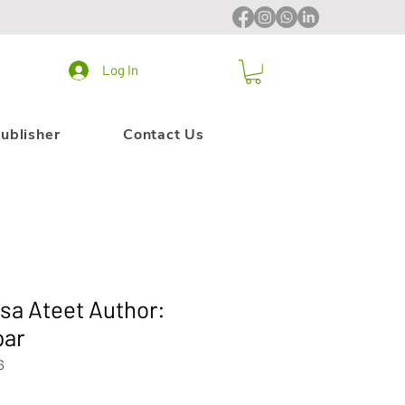
Log In
ublisher
Contact Us
sa Ateet Author:
par
6
le