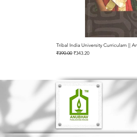
Tribal India University Curriculam || 
Regular Price
Sale Price
₹390.00
₹343.20