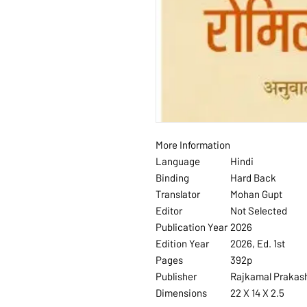
More Information
Language
Hindi
Binding
Hard Back
Translator
Mohan Gupt
Editor
Not Selected
Publication Year
2026
Edition Year
2026, Ed. 1st
Pages
392p
Publisher
Rajkamal Prakas
Dimensions
22 X 14 X 2.5