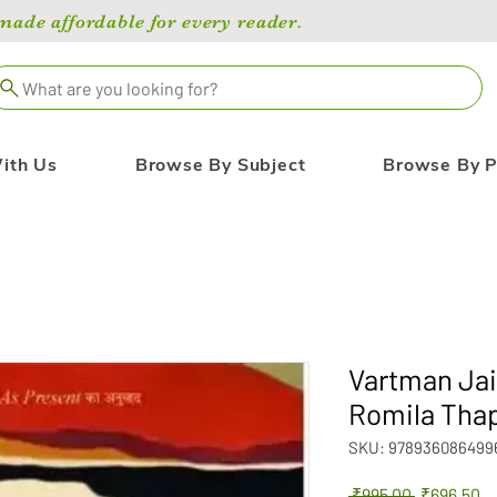
de affordable for every reader.
What are you looking for?
ith Us
Browse By Subject
Browse By P
Vartman Jai
Romila Tha
SKU: 978936086499
Regular
Sa
 ₹995.00 
₹696.50