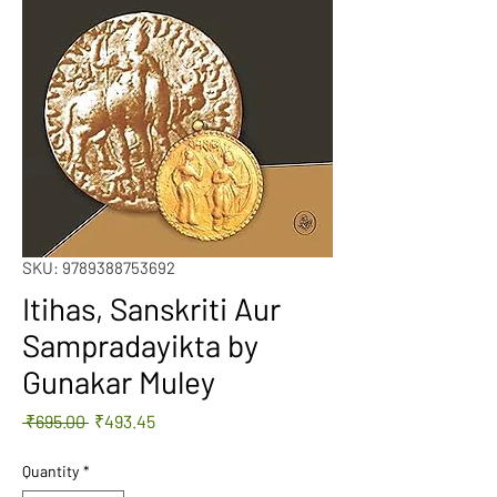
SKU: 9789388753692
Itihas, Sanskriti Aur
Sampradayikta by
Gunakar Muley
Regular
Sale
 ₹695.00 
₹493.45
Price
Price
Quantity
*