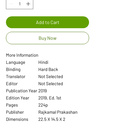
Add to Cart
Buy Now
More Information
Language
Hindi
Binding
Hard Back
Translator
Not Selected
Editor
Not Selected
Publication Year
2019
Edition Year
2019, Ed. 1st
Pages
224p
Publisher
Rajkamal Prakashan
Dimensions
22.5 X 14.5 X 2