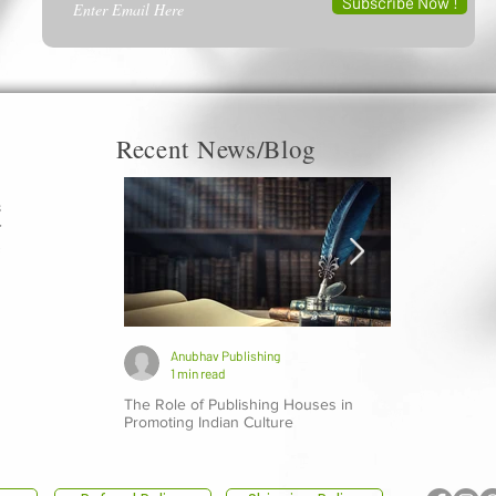
Subscribe Now !
Recent News/Blog
s
r
c
a
d
g
Anubhav Publishing
Anubhav P
1 min read
1 min read
The Role of Publishing Houses in
Top 10 Indian 
Promoting Indian Culture
Should Explore