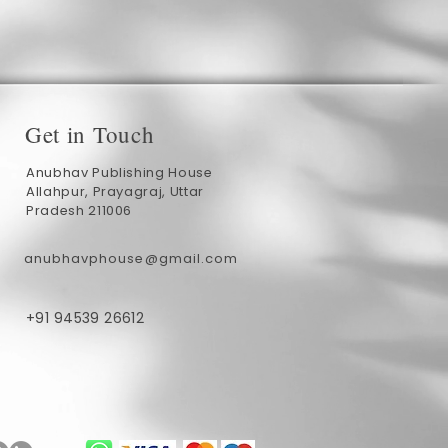
Get in Touch
Anubhav Publishing House
Allahpur, Prayagraj, Uttar
Pradesh 211006
anubhavphouse@gmail.com
+91 94539 26612
ublishing
Anubhav Publishing
1 min read
Authors Every Reader
E-books vs. Print Books: What Do
Indian Readers Prefer?