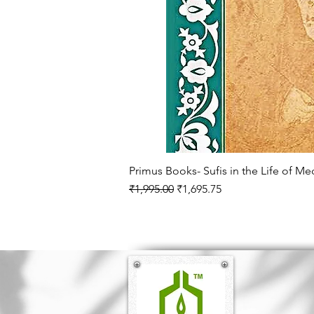
Primus Books- Sufis in the Life of M
Regular Price
Sale Price
₹1,995.00
₹1,695.75