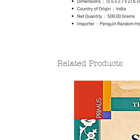
Dimensions ‏ : ‎ 13.5 x 2.7 x 21.6
Country of Origin ‏ : ‎ India
Net Quantity ‏ : ‎ 500.00 Grams
Importer ‏ : ‎ Penguin Rand
Related Products