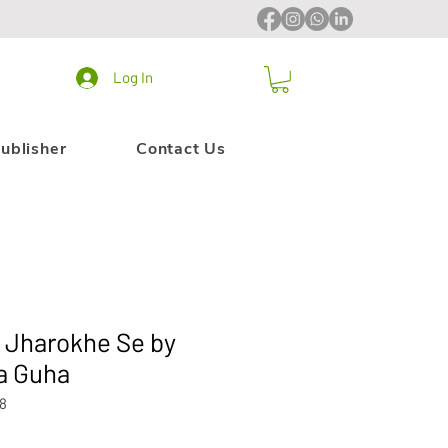
Log In
ublisher
Contact Us
 Jharokhe Se by
a Guha
8
ale