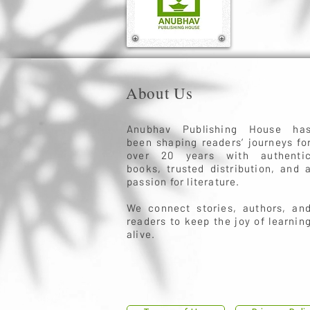
About Us
Anubhav Publishing House ha
been shaping readers’ journeys fo
over 20 years with authenti
books, trusted distribution, and 
passion for literature.
We connect stories, authors, an
readers to keep the joy of learnin
alive.