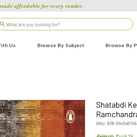
de affordable for every reader.
What are you looking for?
ith Us
Browse By Subject
Browse By P
Shatabdi Ke
Ramchandr
SKU: 978-014346745
Regular
S
 ₹599.00 
₹449.25