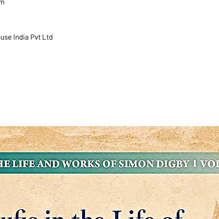
 cm
om House India Pvt Ltd