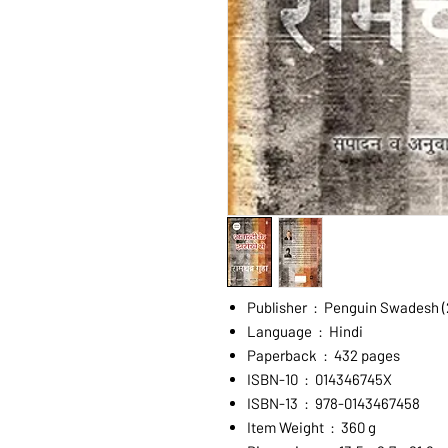
Publisher ‏ : ‎ Penguin Swa
Language ‏ : ‎ Hindi
Paperback ‏ : ‎ 432 pages
ISBN-10 ‏ : ‎ 014346745X
ISBN-13 ‏ : ‎ 978-0143467458
Item Weight ‏ : ‎ 360 g