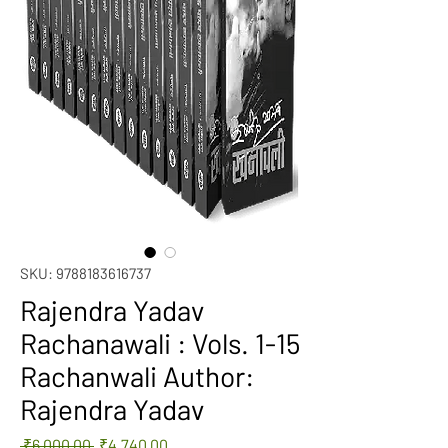
SKU: 9788183616737
Rajendra Yadav
Rachanawali : Vols. 1-15
Rachanwali Author:
Rajendra Yadav
Regular
Sale
 ₹6,000.00 
₹4,740.00