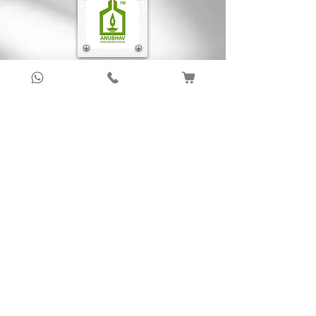
Sign up to get latest updates!
Subscribe Now !
About Us
Anubhav Publishing House has been shaping
readers’ journeys for over 20 years with
authentic books, trusted distribution, and a
passion for literature.
We connect stories, authors, and readers to
keep the joy of learning alive.
Recent News/Blog