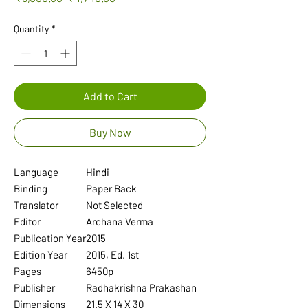
Price
Price
Quantity
*
Add to Cart
Buy Now
Language
Hindi
Binding
Paper Back
Translator
Not Selected
Editor
Archana Verma
Publication Year
2015
Edition Year
2015, Ed. 1st
Pages
6450p
Publisher
Radhakrishna Prakashan
Dimensions
21.5 X 14 X 30