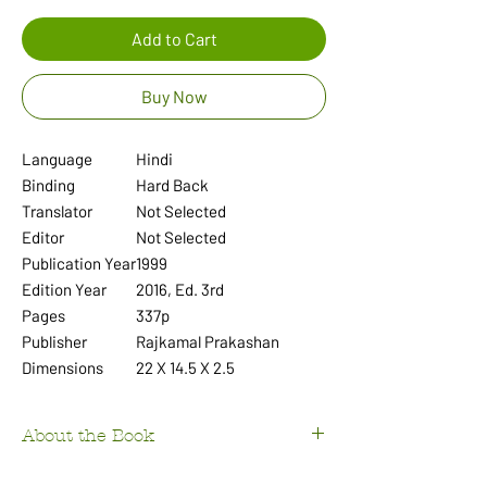
Add to Cart
Buy Now
Language
Hindi
Binding
Hard Back
Translator
Not Selected
Editor
Not Selected
Publication Year
1999
Edition Year
2016, Ed. 3rd
Pages
337p
Publisher
Rajkamal Prakashan
Dimensions
22 X 14.5 X 2.5
About the Book
लगभग बीस बरसों बाद ‘हम हशमत– 2’ प्रस्तुत कर रही हैं