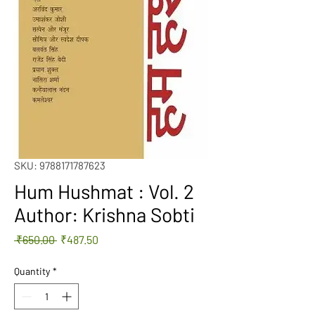
SKU: 9788171787623
Hum Hushmat : Vol. 2
Author: Krishna Sobti
Regular
Sale
 ₹650.00 
₹487.50
Price
Price
Quantity
*